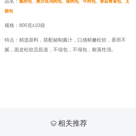
品名：
酱肉包、奥尔良鸡肉包、猪肉包、牛肉包、香菇青菜包、叉
烧包
规格：800克x10袋
特点：精选原料，搭配秘制酱汁，口感鲜嫩松软，香而不
腻，面皮松软且筋道，不缩包，不塌包，耐蒸性强。
相关推荐